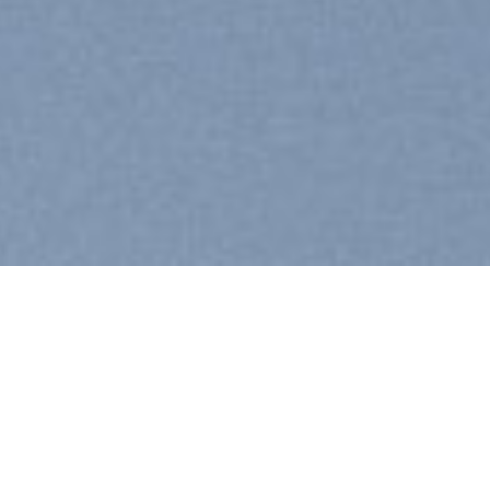
Book Events
Fin
Lorem ipsum dolor sit amet, consectetuer
Lore
smod
adipiscing elit, sed diam nonummy nibh euismod
adip
rat
tincidunt ut laoreet dolore magna aliquam erat
tinc
volutpat….
vol