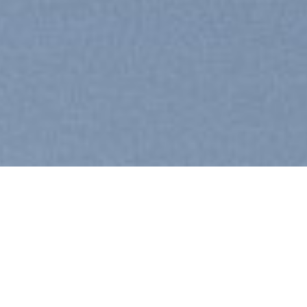
d a hotel
m ipsum dolor sit amet, consectetuer
iscing elit, sed diam nonummy nibh euismod
idunt ut laoreet dolore magna aliquam erat
utpat….