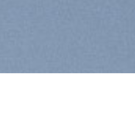
Explore Things
Lorem ipsum dolor sit amet, consectetuer
adipiscing elit, sed diam nonummy nibh eui
tincidunt ut laoreet dolore magna aliquam e
volutpat….